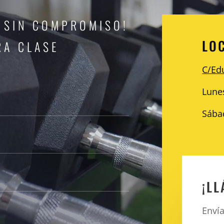
 SIN COMPROMISO!
LO
RA CLASE
C/Ed
Lunes
Sába
¡L
Enví