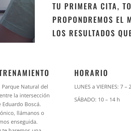
TU PRIMERA CITA, T
PROPONDREMOS EL M
LOS RESULTADOS QU
NTRENAMIENTO
HORARIO
 Parque Natural del
LUNES a VIERNES: 7 – 
entre la intersección
SÁBADO: 10 – 14 h
le Eduardo Boscá.
rónico, llámanos o
emos enseguida.
y te haremos una